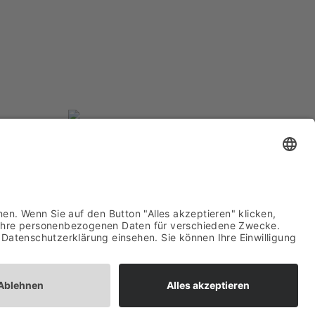
BOOKING
Fresh Music Live wird vertreten von
der
Hallgrimson Entertainment Group
– The HEG
aus Düsseldorf.
www.the-
heg.com