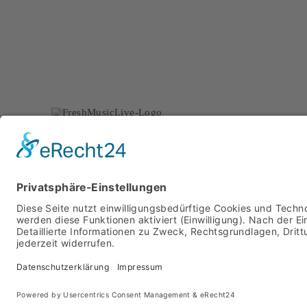
FEELI
Kunden freuen sich übe
Coverband und schätzen
Chartbreakern und beka
einzigartige Stimmung 
Copyright 2020 Fresh Music Live,
Impressum
,
Datenschu