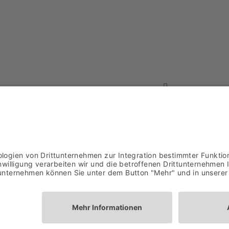
NG.
ABOUT
r die variablen Größen unserer
 das große Repertoire aus aktuellen
ARTISTS
nnten Partyklassikern für eine
MEDIA
mit Fresh Music Live.
NEWS
tz
,
AGB