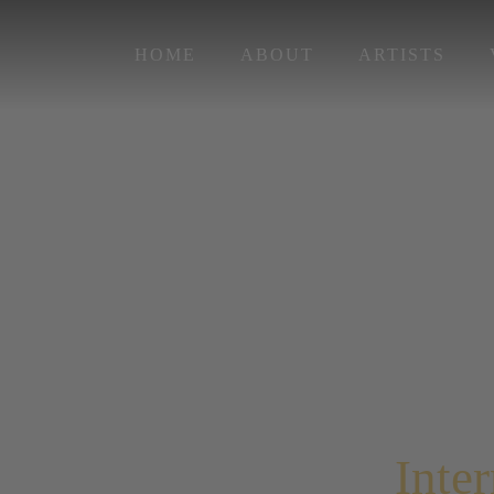
Zum
Inhalt
HOME
ABOUT
ARTISTS
springen
Inter