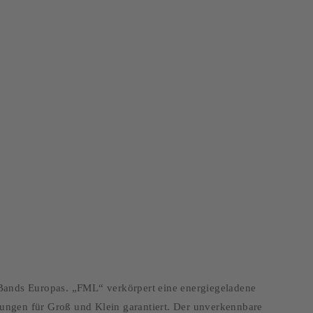
ergesslich.
e-Bands Europas. „FML“ verkörpert eine energiegeladene
tungen für Groß und Klein garantiert. Der unverkennbare