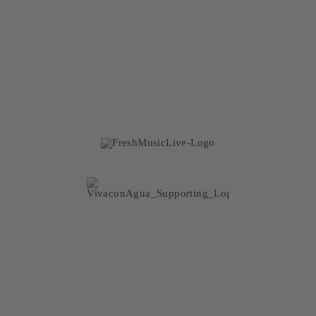
now or never!
BOOKING
Kunden freuen sich über die variablen Größen unserer
Coverband und schätzen das große Repertoire aus aktuellen
Chartbreakern und bekannten Partyklassikern für eine