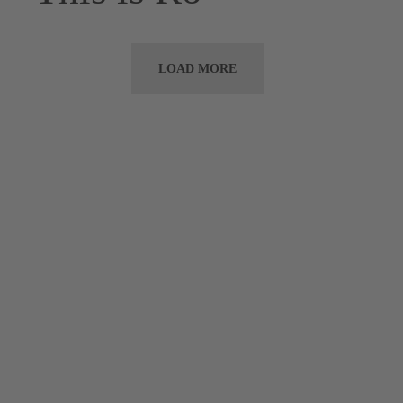
LOAD MORE
GET
THE
FEELING