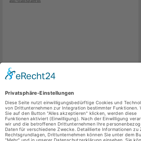
Fresh Music Live wird vertreten von der
Hallgrimson
Entertainment Group – The HEG
aus Düsseldorf.
www.the-heg.com
Copyright 2020 Fresh Music Live,
Impressum
,
Datenschutz
,
AGB
Page load link