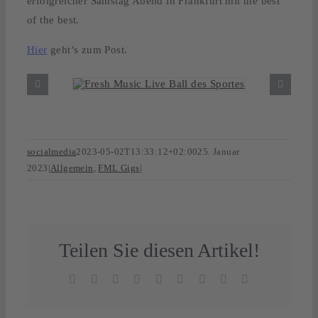
erfolgreicher Samstag Abend in Frankfurt mit the best
of the best.
Hier
geht’s zum Post.
socialmedia
2023-05-02T13:33:12+02:00
25. Januar
2023
|
Allgemein
,
FML Gigs
|
Teilen Sie diesen Artikel!
Facebook
X
Reddit
LinkedIn
WhatsApp
Tumblr
Pinterest
Vk
E-
Mail