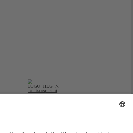
now or never!
BOOKING
Fresh Music Live wird vertreten von
der
Hallgrimson Entertainment
Group – The HEG
aus Düsseldorf.
www.the-heg.com