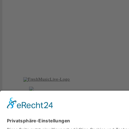
GET T
FEELI
Kunden freuen sich üb
Coverband und schätze
Chartbreakern und bek
einzigartige Stimmung