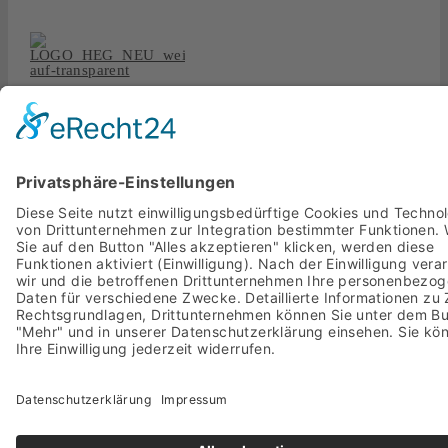
Fresh Music Live wird vertreten von der
Hallgrimson
Entertainment Group – The HEG
aus Düsseldorf.
www.the-heg.com
Copyright 2020 Fresh Music Live,
Impressum
,
Datenschutz
,
AGB
Page load link