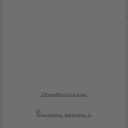
THE
FEELIN
now or never!
BOOKING