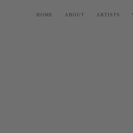
Zum
Inhalt
HOME
ABOUT
ARTISTS
springen